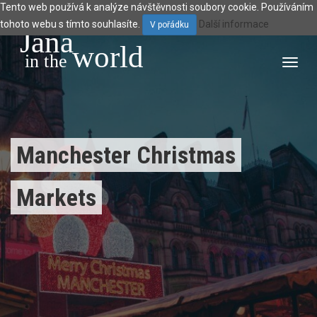
Tento web používá k analýze návštěvnosti soubory cookie. Používáním
tohoto webu s tímto souhlasíte.
Další informace
V pořádku
Jana
world
 in the 
Toggl
navig
Manchester Christmas
Markets