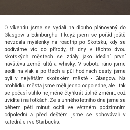
O víkendu jsme se vydali na dlouho plánovaný do
Glasgow a Edinburghu. I když jsem se pořád ještě
nevzdala myšlenky na roadtrip po Skotsku, kdy se
podíváme víc do přírody, tři dny v těchto dvou
skotských městech se zdály jako ideální první
návštěva země kiltů a whisky. V sobotu ráno jsme
sedli na vlak a po třech a půl hodinách cesty jsme
byli v největším skotském městě - Glasgow. Na
prohlídku města jsme měli jedno odpoledne, ale i tak
se počasí stihlo nejméně čtyřikrát úplně změnit, což
uvidíte i na fotkách. Ze slunného letního dne jsme se
během pěti minut ocitli ve větrném podzimním
odpoledni a před deštěm jsme se schovávali v
katedrále i ve Starbucks.