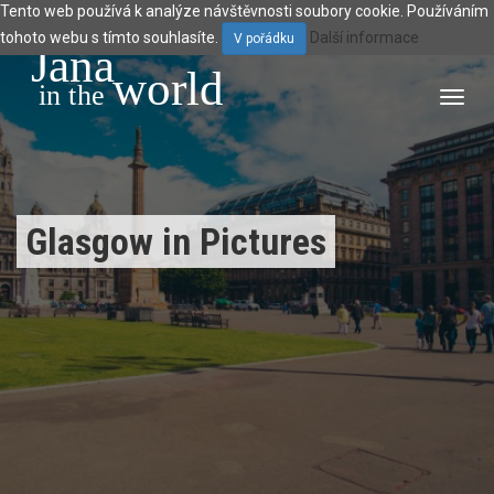
Tento web používá k analýze návštěvnosti soubory cookie. Používáním
tohoto webu s tímto souhlasíte.
Další informace
V pořádku
Jana
world
 in the 
Toggl
navig
Glasgow in Pictures