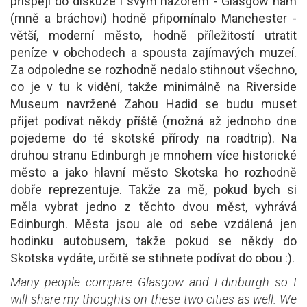
přispěji do diskuze i svým názorem - Glasgow nám
(mně a bráchovi) hodně připomínalo Manchester -
větší, moderní město, hodně příležitostí utratit
peníze v obchodech a spousta zajímavých muzeí.
Za odpoledne se rozhodně nedalo stihnout všechno,
co je v tu k vidění, takže minimálně na Riverside
Museum navržené Zahou Hadid se budu muset
přijet podívat někdy příště (možná až jednoho dne
pojedeme do té skotské přírody na roadtrip). Na
druhou stranu Edinburgh je mnohem více historické
město a jako hlavní město Skotska ho rozhodně
dobře reprezentuje. Takže za mě, pokud bych si
měla vybrat jedno z těchto dvou měst, vyhrává
Edinburgh. Města jsou ale od sebe vzdálená jen
hodinku autobusem, takže pokud se někdy do
Skotska vydáte, určitě se stihnete podívat do obou :).
Many people compare Glasgow and Edinburgh so I
will share my thoughts on these two cities as well. We