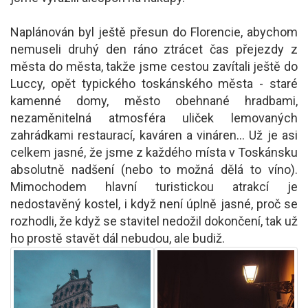
Naplánován byl ještě přesun do Florencie, abychom
nemuseli druhý den ráno ztrácet čas přejezdy z
města do města, takže jsme cestou zavítali ještě do
Luccy, opět typického toskánského města - staré
kamenné domy, město obehnané hradbami,
nezaměnitelná atmosféra uliček lemovaných
zahrádkami restaurací, kaváren a vináren… Už je asi
celkem jasné, že jsme z každého místa v Toskánsku
absolutně nadšení (nebo to možná dělá to víno).
Mimochodem hlavní turistickou atrakcí je
nedostavěný kostel, i když není úplně jasné, proč se
rozhodli, že když se stavitel nedožil dokončení, tak už
ho prostě stavět dál nebudou, ale budiž.