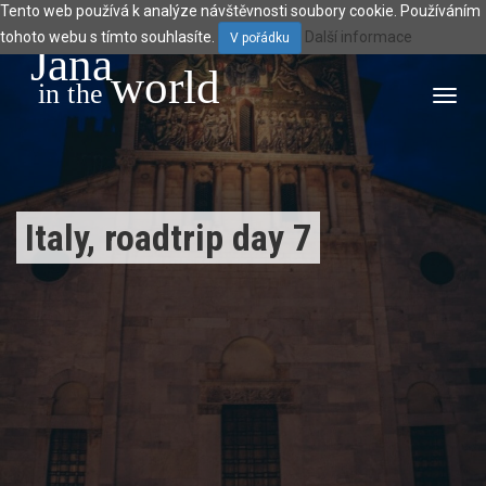
Tento web používá k analýze návštěvnosti soubory cookie. Používáním
tohoto webu s tímto souhlasíte.
Další informace
V pořádku
Jana
world
 in the 
Toggl
navig
Italy, roadtrip day 7