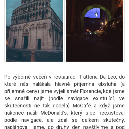
Po výborné večeři v restauraci Trattoria Da Leo, do
které nás nalákala hlavně příjemná obsluha (a
příjemné ceny) jsme vyjeli směr Florencie, kde jsme
se snažili najít (podle navigace existující, ve
skutečnosti ne tak docela) McCafé a když jsme
nakonec našli McDonald’s, který sice neexistoval
podle navigace, ale zdál se celkem skutečný,
naplánovali jsme, co druhý den navštívíme a pod