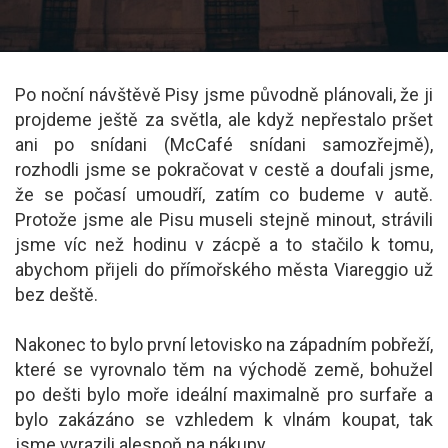
Po noční návštěvě Pisy jsme původně plánovali, že ji
projdeme ještě za světla, ale když nepřestalo pršet
ani po snídani (McCafé snídani samozřejmě),
rozhodli jsme se pokračovat v cestě a doufali jsme,
že se počasí umoudří, zatím co budeme v autě.
Protože jsme ale Pisu museli stejně minout, strávili
jsme víc než hodinu v zácpě a to stačilo k tomu,
abychom přijeli do přímořského města Viareggio už
bez deště.
Nakonec to bylo první letovisko na západním pobřeží,
které se vyrovnalo těm na východě země, bohužel
po dešti bylo moře ideální maximalně pro surfaře a
bylo zakázáno se vzhledem k vlnám koupat, tak
jsme vyrazili alespoň na nákupy.