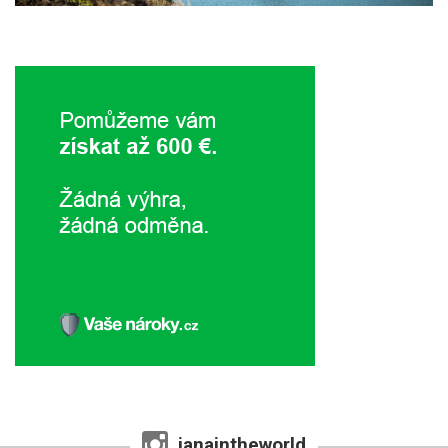
janaintheworld