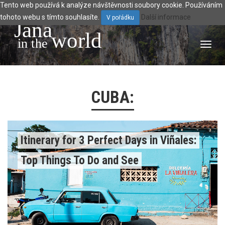
Tento web používá k analýze návštěvnosti soubory cookie. Používáním
tohoto webu s tímto souhlasíte.
Další informace
V pořádku
Jana
world
 in the 
Toggl
navig
CUBA:
Itinerary for 3 Perfect Days in Viñales:
Top Things To Do and See