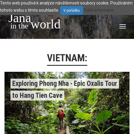
Tento web používá k analýze návštěvnosti soubory cookie. Používáním
tohoto webu s tímto souhlasíte.
Další informace
V pořádku
Jana
world
 in the 
Toggl
navig
VIETNAM:
Exploring Phong Nha - Epic Oxalis Tour
to Hang Tien Cave