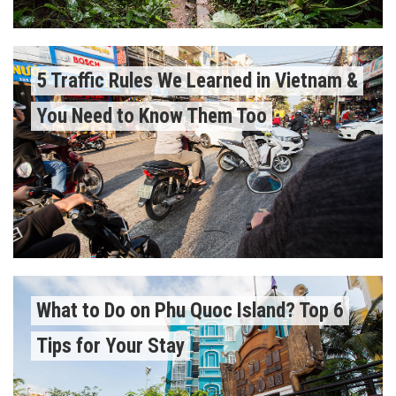
5 Traffic Rules We Learned in Vietnam &
You Need to Know Them Too
What to Do on Phu Quoc Island? Top 6
Tips for Your Stay